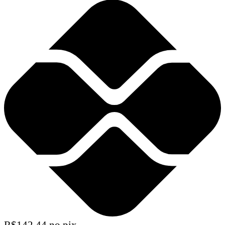
R$
142,44
no pix