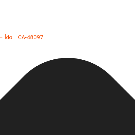
 – Ídol | CA-48097