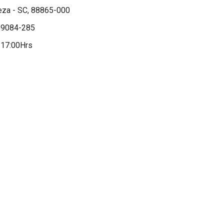
eza - SC, 88865-000
, 89084-285
 17:00Hrs