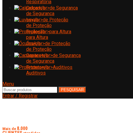
Respiratória
Calçados
de Segurança
Luvas
de Proteção
Proteção
para Altura
Óculos
de Proteção
Capacetes
de Segurança
Protetores
Auditivos
Menu
PESQUISAR
Entrar / Registrar
8.000
Mais de
CLIENTES