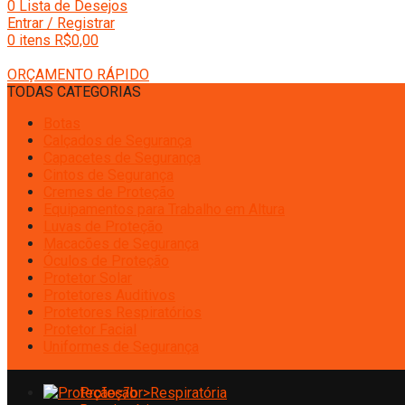
0
Lista de Desejos
Entrar / Registrar
0
itens
R$
0,00
ORÇAMENTO RÁPIDO
TODAS CATEGORIAS
Botas
Calçados de Segurança
Capacetes de Segurança
Cintos de Segurança
Cremes de Proteção
Equipamentos para Trabalho em Altura
Luvas de Proteção
Macacões de Segurança
Óculos de Proteção
Protetor Solar
Protetores Auditivos
Protetores Respiratórios
Protetor Facial
Uniformes de Segurança
Proteção