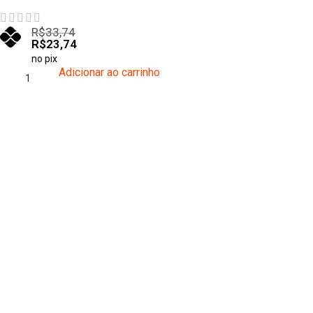
R$
33,74
R$
23,74
no pix
Adicionar ao carrinho