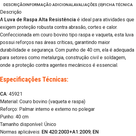
DESCRIÇÃO
INFORMAÇÃO ADICIONAL
AVALIAÇÕES (0)
FICHA TÉCNICA
Descrição
A
Luva de Raspa Alta Resistência
é ideal para atividades que
exigem proteção robusta contra abrasão, cortes e calor.
Confeccionada em couro bovino tipo raspa e vaqueta, esta luva
possui reforços nas áreas críticas, garantindo maior
durabilidade e segurança. Com punho de 40 cm, ela é adequada
para setores como metalurgia, construção civil e soldagem,
onde a proteção contra agentes mecânicos é essencial.
Especificações Técnicas:
CA
: 45921
Material: Couro bovino (vaqueta e raspa)
Reforço: Palmar interno e externo no polegar
Punho: 40 cm
Tamanho disponível: Único
Normas aplicáveis:
EN 420:2003+A1:2009
,
EN