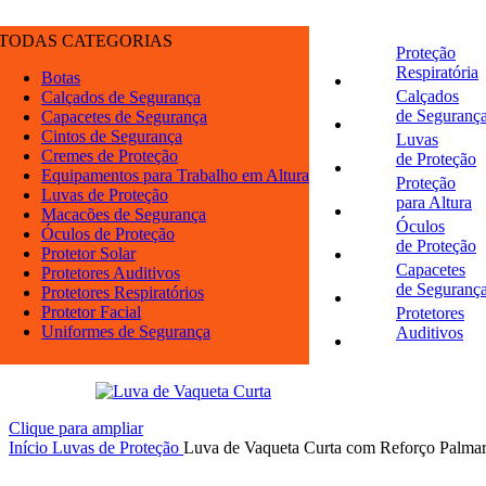
TODAS CATEGORIAS
Proteção
Respiratória
Botas
Calçados
Calçados de Segurança
de Seguranç
Capacetes de Segurança
Cintos de Segurança
Luvas
Cremes de Proteção
de Proteção
Equipamentos para Trabalho em Altura
Proteção
Luvas de Proteção
para Altura
Macacões de Segurança
Óculos
Óculos de Proteção
de Proteção
Protetor Solar
Capacetes
Protetores Auditivos
de Seguranç
Protetores Respiratórios
Protetor Facial
Protetores
Uniformes de Segurança
Auditivos
Clique para ampliar
Início
Luvas de Proteção
Luva de Vaqueta Curta com Reforço Palma