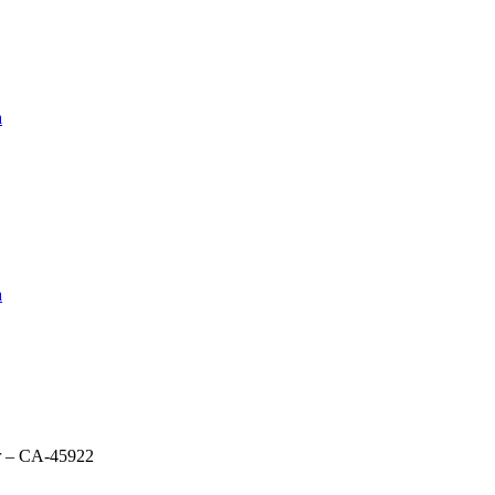
a
a
r – CA-45922