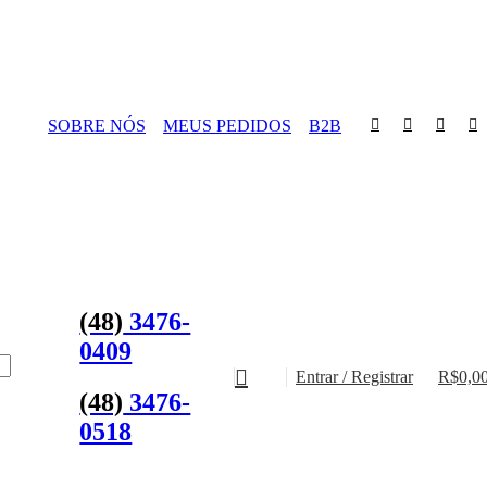
SOBRE NÓS
MEUS PEDIDOS
B2B
(48)
3476-
0409
Entrar / Registrar
R$
0,0
(48)
3476-
0518