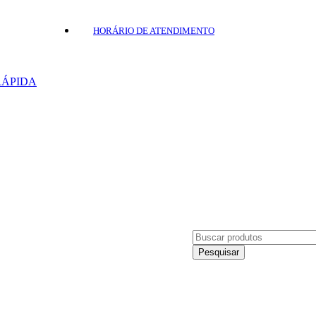
HORÁRIO DE ATENDIMENTO
Segunda-feira a Sexta-feira:
07:00 às 11:50 - 12:50 às 17:00Hrs
RÁPIDA
Contatos:
(48) 3476-0409
(48) 99204-7480
 Caravaggio, Nova Veneza - SC, 88865-000
- Carijós, Indaial - SC, 89084-285
às 11:50 - 12:50 às 17:00Hrs
Pesquisar