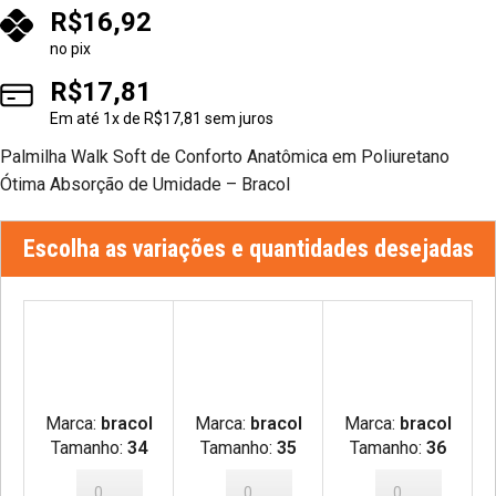
R$
16,92
no pix
R$
17,81
Em até
1
x de
R$
17,81
sem juros
Palmilha Walk Soft de Conforto Anatômica em Poliuretano
Ótima Absorção de Umidade – Bracol
Escolha as variações e quantidades desejadas
Marca:
bracol
Marca:
bracol
Marca:
bracol
Tamanho:
34
Tamanho:
35
Tamanho:
36