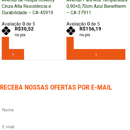
Cinza Alta Resistência e
0,90×0,70cm Azul Benetherm
Durabilidade – CA-45919
– CA-37911
Avaliação
0
de 5
Avaliação
0
de 5
R$
30,52
R$
156,19
no pix
no pix
ADICIONAR AO CARRINHO
ADICIONAR AO CARRINHO
RECEBA NOSSAS OFERTAS POR E-MAIL
Nome
(obrigatório)
E-