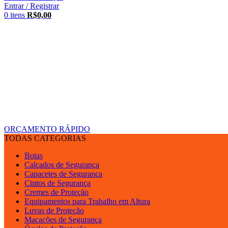
Entrar / Registrar
0
itens
R$
0,00
ORÇAMENTO RÁPIDO
TODAS CATEGORIAS
Botas
Calçados de Segurança
Capacetes de Segurança
Cintos de Segurança
Cremes de Proteção
Equipamentos para Trabalho em Altura
Luvas de Proteção
Macacões de Segurança