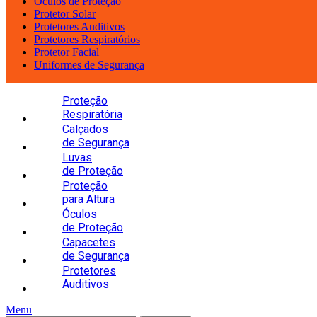
Óculos de Proteção
Protetor Solar
Protetores Auditivos
Protetores Respiratórios
Protetor Facial
Uniformes de Segurança
Proteção
Respiratória
Calçados
de Segurança
Luvas
de Proteção
Proteção
para Altura
Óculos
de Proteção
Capacetes
de Segurança
Protetores
Auditivos
Menu