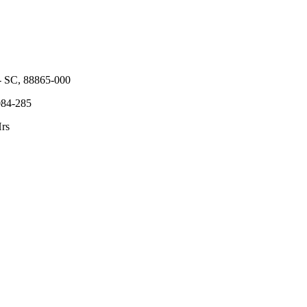
- SC, 88865-000
9084-285
Hrs