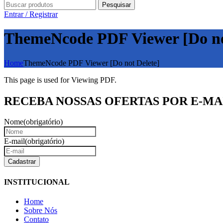
Pesquisar
Entrar / Registrar
ThemeNcode PDF Viewer [Do no
Home
ThemeNcode PDF Viewer [Do not Delete]
This page is used for Viewing PDF.
RECEBA NOSSAS OFERTAS POR E-MA
Nome
(obrigatório)
E-mail
(obrigatório)
INSTITUCIONAL
Home
Sobre Nós
Contato