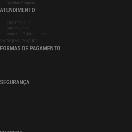
Dúvidas Frequentes
ATENDIMENTO
(48) 3476-0409
(48) 99204-7480
comercial7@frontiereepi.com.br
Instagram
Youtube
FORMAS DE PAGAMENTO
SEGURANÇA