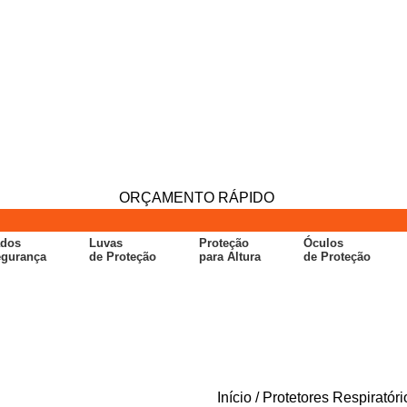
ORÇAMENTO RÁPIDO
ados
Luvas
Proteção
Óculos
egurança
de Proteção
para Altura
de Proteção
Início
Protetores Respiratór