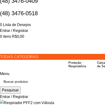
(48)
3476-0409
(48)
3476-0518
0
Lista de Desejos
Entrar / Registrar
0
itens
R$
0,00
TODAS CATEGORIAS
Proteção
Calç
Respiratória
de S
Menu
Pesquisar
Entrar / Registrar