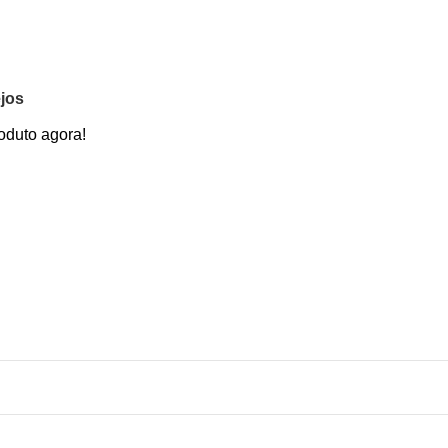
ejos
oduto agora!