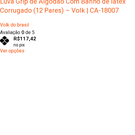
Luva Grip de Algodão Com Banho de latéx
Corrugado (12 Pares) – Volk | CA-18007
Volk do brasil
Avaliação
0
de 5
R$
117,42
no pix
Ver opções