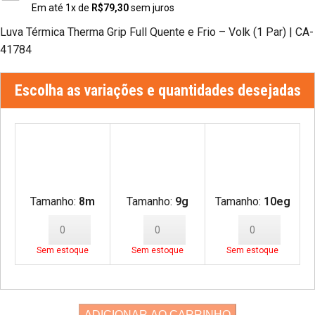
Em até
1
x de
R$
79,30
sem juros
Luva Térmica Therma Grip Full Quente e Frio – Volk (1 Par) | CA-
41784
Escolha as variações e quantidades desejadas
Tamanho:
8m
Tamanho:
9g
Tamanho:
10eg
Sem estoque
Sem estoque
Sem estoque
ADICIONAR AO CARRINHO