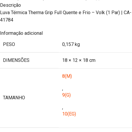
Descrição
Luva Térmica Therma Grip Full Quente e Frio – Volk (1 Par) | CA-
41784
Informação adicional
PESO
0,157 kg
DIMENSÕES
18 × 12 × 18 cm
8(M)
,
9(G)
TAMANHO
,
10(EG)